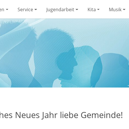
en
Service
Jugendarbeit
Kita
Musik
Gemeinde
Gruppen
Service
Jugendarbeit
Kita
Musik
hes Neues Jahr liebe Gemeinde!