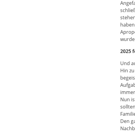
Angef
schlie
stehen
haben
Apropo
wurde
2025 f
Und au
Hin zu
begeis
Aufgab
immer 
Nun is
sollte
Famili
Den ga
Nachb