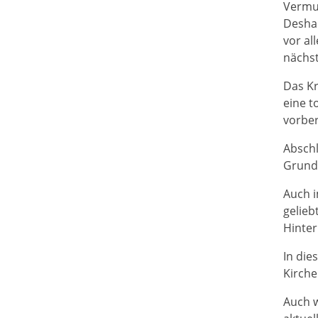
Vermu
Deshal
vor al
nächs
Das Kr
eine t
vorber
Abschl
Grund 
Auch i
gelieb
Hinter
In die
Kirche
Auch w