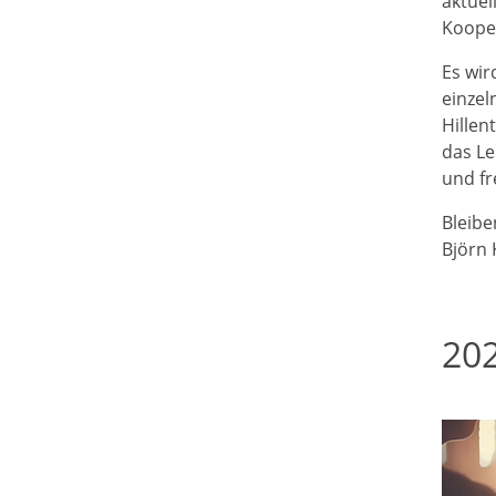
aktuel
Koope
Es wir
einzel
Hillen
das Le
und fr
Bleibe
Björn 
202