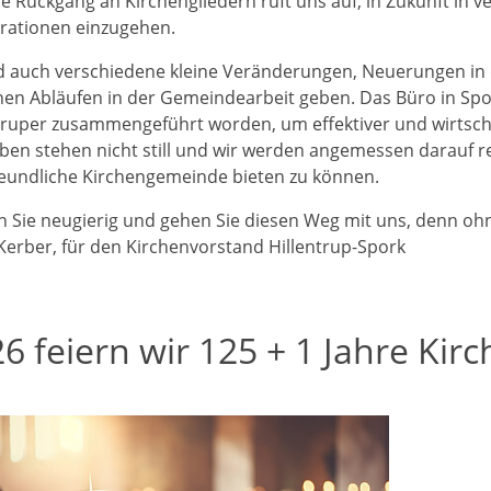
le Rückgang an Kirchengliedern ruft uns auf, in Zukunft in
rationen einzugehen.
d auch verschiedene kleine Veränderungen, Neuerungen in
nen Abläufen in der Gemeindearbeit geben. Das Büro in Spo
truper zusammengeführt worden, um effektiver und wirtscha
ben stehen nicht still und wir werden angemessen darauf r
eundliche Kirchengemeinde bieten zu können.
n Sie neugierig und gehen Sie diesen Weg mit uns, denn ohn
Kerber, für den Kirchenvorstand Hillentrup-Spork
6 feiern wir 125 + 1 Jahre Kirc