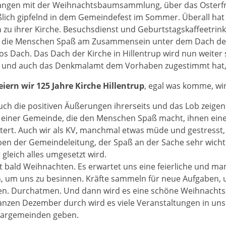
angen mit der Weihnachtsbaumsammlung, über das Osterfrü
ßlich gipfelnd in dem Gemeindefest im Sommer. Überall hat 
 zu ihrer Kirche. Besuchsdienst und Geburtstagskaffeetrin
 die Menschen Spaß am Zusammensein unter dem Dach der
s Dach. Das Dach der Kirche in Hillentrup wird nun weite
 und auch das Denkmalamt dem Vorhaben zugestimmt hat, 
eiern wir 125 Jahre Kirche Hillentrup
, egal was komme, wir
ch die positiven Äußerungen ihrerseits und das Lob zeigen 
 einer Gemeinde, die den Menschen Spaß macht, ihnen eine A
tert. Auch wir als KV, manchmal etwas müde und gestress
en der Gemeindeleitung, der Spaß an der Sache sehr wichtig
gleich alles umgesetzt wird.
t bald Weihnachten. Es erwartet uns eine feierliche und ma
n, um uns zu besinnen. Kräfte sammeln für neue Aufgaben,
en. Durchatmen. Und dann wird es eine schöne Weihnachtsz
nzen Dezember durch wird es viele Veranstaltungen in un
argemeinden geben.