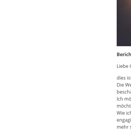
Beric
Liebe
dies i
Die We
beschä
Ich mö
möchte
Wie ic
engagi
mehr s